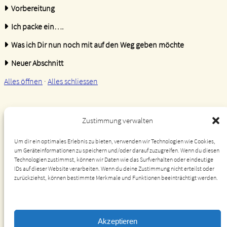
Vorbereitung
Ich packe ein….
Was ich Dir nun noch mit auf den Weg geben möchte
Neuer Abschnitt
(Link)
(Link)
Alles öffnen
·
Alles schliessen
Zustimmung verwalten
Folge mir gerne auf meinen Social-Media-Kanälen
Um dir ein optimales Erlebnis zu bieten, verwenden wir Technologien wie Cookies,
um Geräteinformationen zu speichern und/oder darauf zuzugreifen. Wenn du diesen
und bleibe informiert
Technologien zustimmst, können wir Daten wie das Surfverhalten oder eindeutige
IDs auf dieser Website verarbeiten. Wenn du deine Zustimmung nicht erteilst oder
zurückziehst, können bestimmte Merkmale und Funktionen beeinträchtigt werden.
Dienste verwalten
Akzeptieren