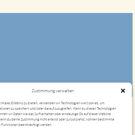
Zustimmung verwalten
timales Erlebnis zu bieten, verwenden wir Technologien wie Cookies, um
AGB
Impressum
Datenschutz
Cookies
tionen zu speichern und/oder darauf zuzugreifen. Wenn du diesen Technologien
nnen wir Daten wie das Surfverhalten oder eindeutige IDs auf dieser Website
Wenn du deine Zustimmung nicht erteilst oder zurückziehst, können bestimmte
 Funktionen beeinträchtigt werden.
lten