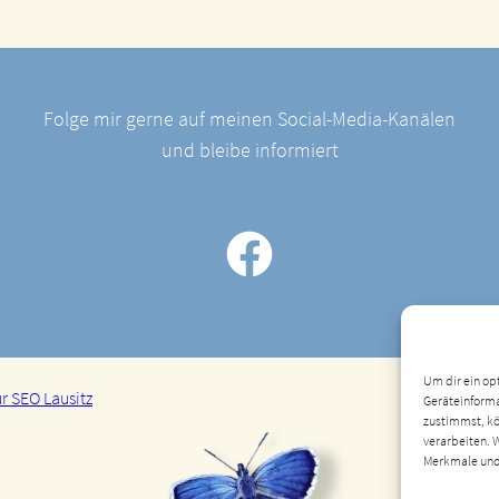
Folge mir gerne auf meinen Social-Media-Kanälen
und bleibe informiert
Um dir ein op
r SEO Lausitz
Geräteinforma
zustimmst, kö
verarbeiten. 
Merkmale und
Dienste verwa